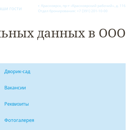
г. Красноярск, пр-т «Красноярский рабочий», д. 116
аши гости
Отдел бронирования: +7 (391) 201-10-00
альных данных в ООО
Дворик-сад
Вакансии
Реквизиты
Фотогалерея