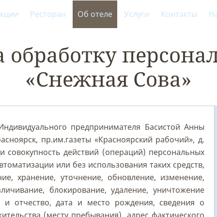
кции
Ресторан
Об отеле
Услуги
Контакты
Н
а обработку персон
«Снежная Сова»
Индивидуального предпринимателя Басистой Анны
асноярск, пр.им.газеты «Красноярский рабочий», д.
ли совокупность действий (операций) персональных
втоматизации или без использования таких средств,
ние, хранение, уточнение, обновление, изменение,
зличивание, блокирование, удаление, уничтожение
 и отчество, дата и место рождения, сведения о
жительства (месту пребывания), адрес фактического