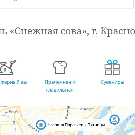
ь «Снежная сова», г. Красн
Прачечная и
Сувениры
Обслуживани
гладильная
номерах