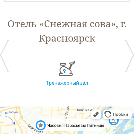
Отель «Снежная сова», г.
Красноярск
есплатный Wi-fi
Тренажерный зал
Прачечная 
гладильная